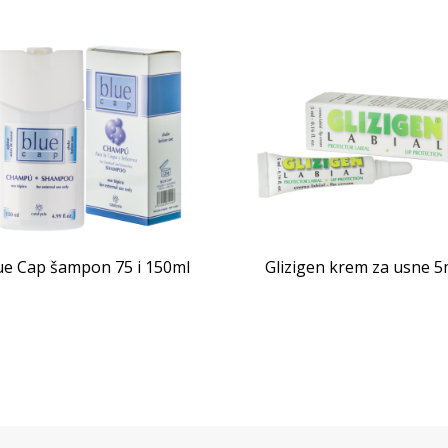
ue Cap šampon 75 i 150ml
Glizigen krem za usne 5