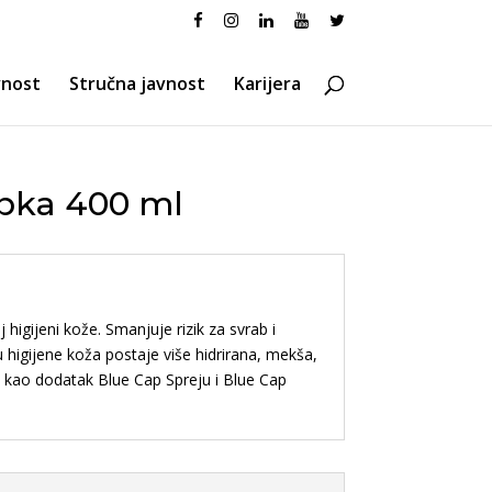
vnost
Stručna javnost
Karijera
pka 400 ml
igijeni kože. Smanjuje rizik za svrab i
u higijene koža postaje više hidrirana, mekša,
Ide kao dodatak Blue Cap Spreju i Blue Cap