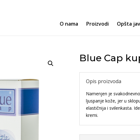
O nama
Proizvodi
Opšta ja
Blue Cap ku
Opis proizvoda
Namenjen je svakodnevnoj h
ljuspanje kože, jer u sklop
elastičnija i svilenkasta. 
kremi.